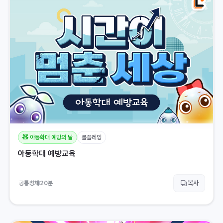
🧸 아동학대 예방의 날
롤플레잉
아동학대 예방교육
복사
공통
창체
20
분