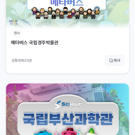
전시
메타버스 국립경주박물관
복사
공통
창체
20
분