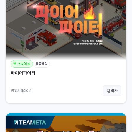
🚨 소방의 날
롤플레잉
파이어파이터
복사
공통
기타
20
분