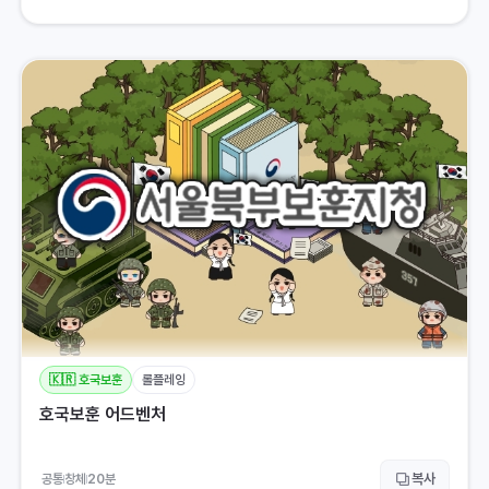
🇰🇷 호국보훈
롤플레잉
호국보훈 어드벤처
복사
공통
창체
20
분