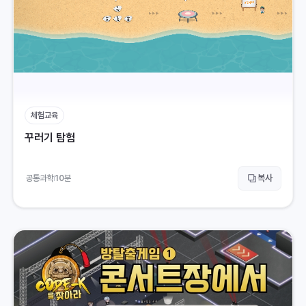
체험교육
꾸러기 탐험
복사
공통
과학
10
분