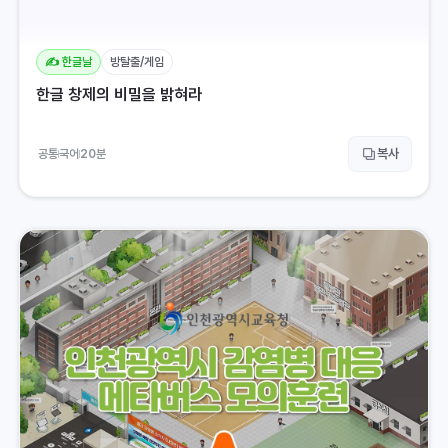
✍️ 한글날
방탈출/게임
한글 창제의 비밀을 밝혀라
복사
공통
국어
20
분