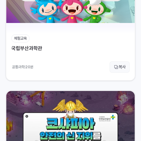
체험교육
국립부산과학관
복사
공통
과학
20
분