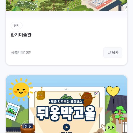
전시
환기미술관
복사
공통
기타
10
분