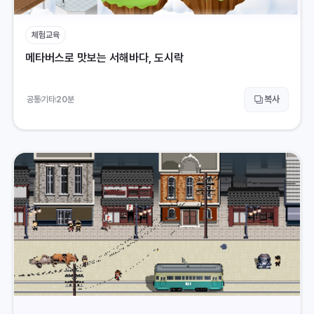
체험교육
메타버스로 맛보는 서해바다, 도시락
복사
공통
기타
20
분