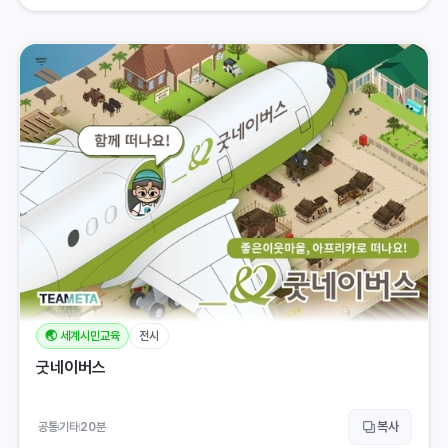
🌏 세계시민교육
전시
굿네이버스
복사
공통
기타
20
분