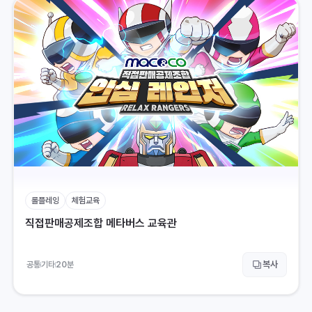
롤플레잉
체험교육
직접판매공제조합 메타버스 교육관
복사
공통
기타
20
분