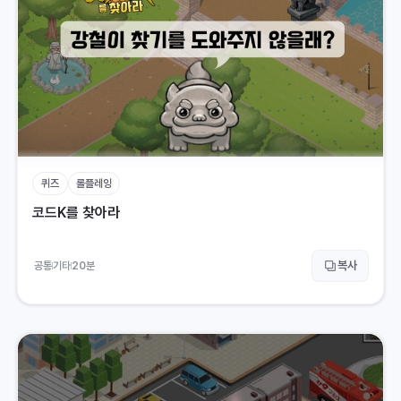
퀴즈
롤플레잉
코드K를 찾아라
복사
공통
기타
20
분