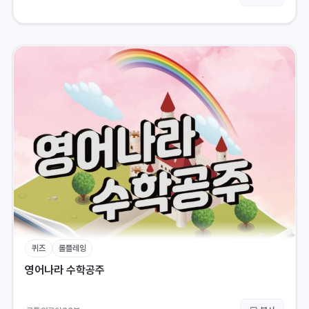
퀴즈
롤플레잉
영어나라 수학공주