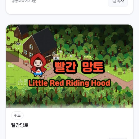
복사
공통
외국어
20
분
퀴즈
빨간망토