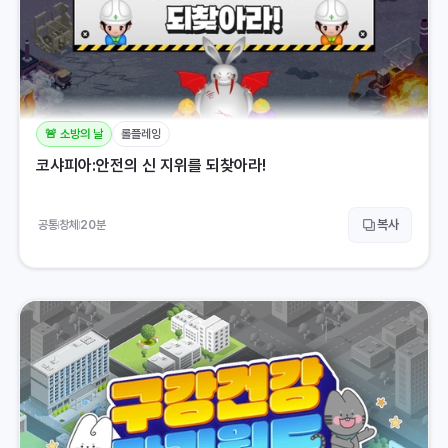
🚨 소방의 날
롤플레잉
코샤피아:안전의 신 지위를 되찾아라!
복사
공통
창체
20
분