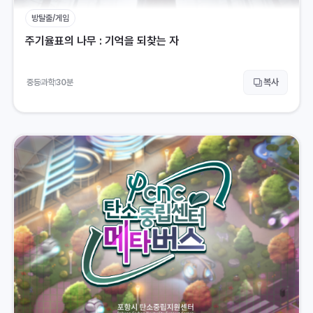
방탈출/게임
주기율표의 나무 : 기억을 되찾는 자
복사
중등
과학
30
분