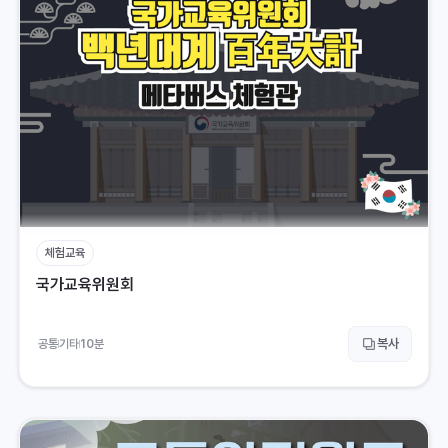
체험교육
국가교육위원회
복사
공통
기타
10
분