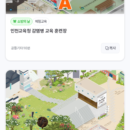
🚨 소방의 날
체험교육
인천교육청 감염병 교육 훈련장
복사
공통
기타
10
분