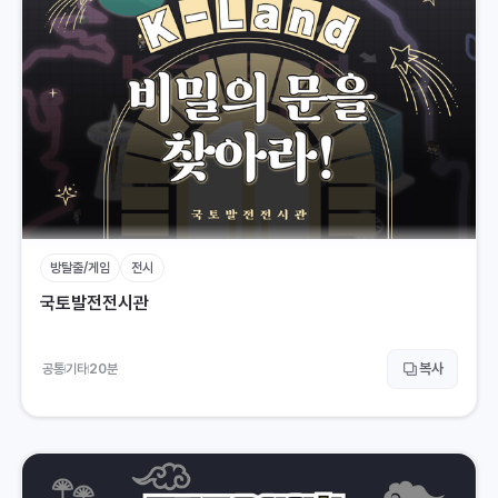
방탈출/게임
전시
국토발전전시관
복사
공통
기타
20
분