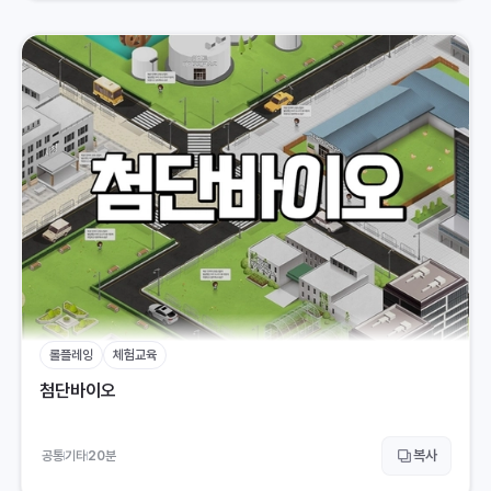
롤플레잉
체험교육
첨단바이오
복사
공통
기타
20
분