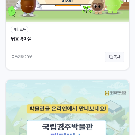
체험교육
뒤웅박마을
복사
공통
기타
20
분