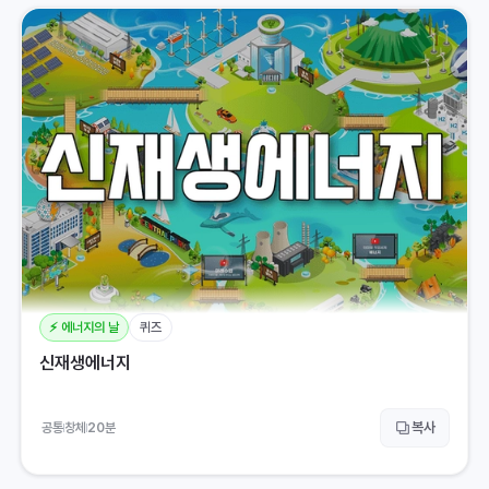
⚡️ 에너지의 날
퀴즈
신재생에너지
복사
공통
창체
20
분