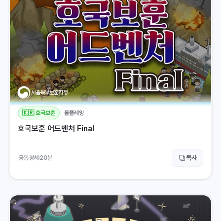
🇰🇷 호국보훈
롤플레잉
호국보훈 어드벤처 Final
복사
공통
창체
20
분