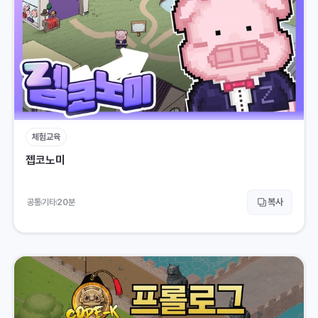
체험교육
젭코노미
복사
공통
기타
20
분