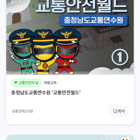
🚥 교통안전의 날
체험교육
충청남도교통연수원 '교통안전월드'
복사
공통
창체
20
분