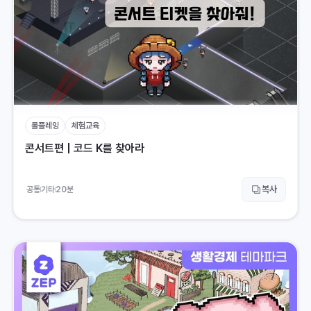
롤플레잉
체험교육
콘서트편 | 코드 K를 찾아라
복사
공통
기타
20
분