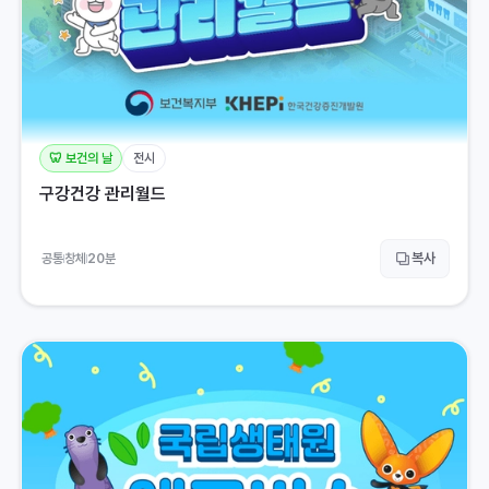
🦷 보건의 날
전시
구강건강 관리월드
복사
공통
창체
20
분