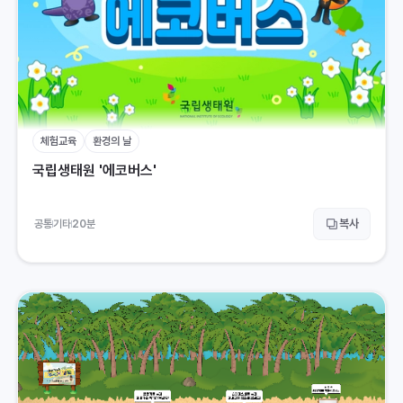
체험교육
환경의 날
국립생태원 '에코버스'
복사
공통
기타
20
분