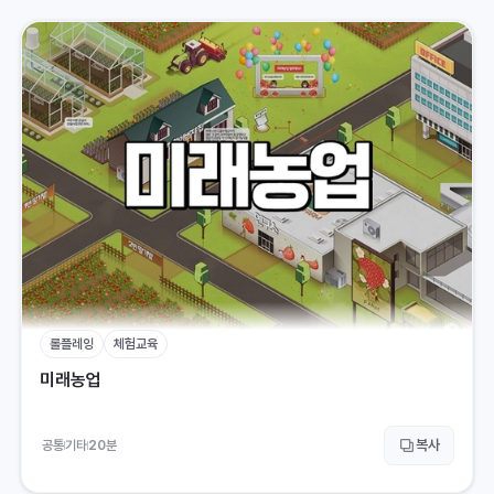
롤플레잉
체험교육
미래농업
복사
공통
기타
20
분