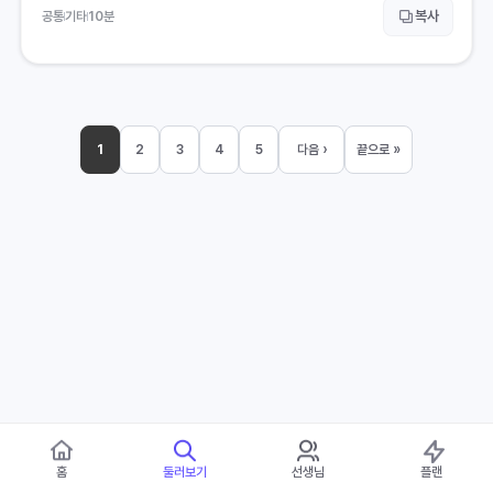
복사
공통
기타
10
분
1
2
3
4
5
다음 ›
끝으로 »
홈
둘러보기
선생님
플랜