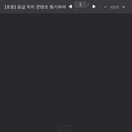
/
[초등] 응급 처치 콘텐츠 동기부여
◀
▶
−
+
100%
-
💻